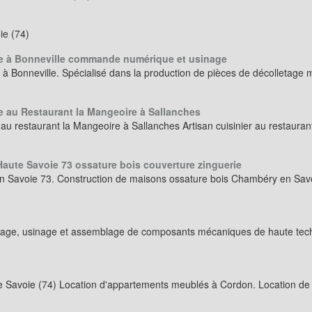
ie (74)
age à Bonneville commande numérique et usinage
à Bonneville. Spécialisé dans la production de pièces de décolletage mo
e au Restaurant la Mangeoire à Sallanches
 au restaurant la Mangeoire à Sallanches Artisan cuisinier au restau
aute Savoie 73 ossature bois couverture zinguerie
 Savoie 73. Construction de maisons ossature bois Chambéry en Savoi
age, usinage et assemblage de composants mécaniques de haute technicit
te Savoie (74) Location d'appartements meublés à Cordon. Location de