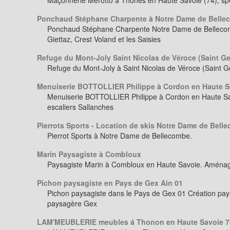
Maçonnerie Merotto a Thônes en Haute Savoie (74), sp
Ponchaud Stéphane Charpente à Notre Dame de Belle
Ponchaud Stéphane Charpente Notre Dame de Bellecombe 
Giettaz, Crest Voland et les Saisies
Refuge du Mont-Joly Saint Nicolas de Véroce (Saint Ge
Refuge du Mont-Joly à Saint Nicolas de Véroce (Saint G
Menuiserie BOTTOLLIER Philippe à Cordon en Haute S
Menuiserie BOTTOLLIER Philippe à Cordon en Haute Sav
escaliers Sallanches
Pierrots Sports - Location de skis Notre Dame de Bell
Pierrot Sports à Notre Dame de Bellecombe.
Marin Paysagiste à Combloux
Paysagiste Marin à Combloux en Haute Savoie. Aménagem
Pichon paysagiste en Pays de Gex Ain 01
Pichon paysagiste dans le Pays de Gex 01 Création pays
paysagère Gex
LAM'MEUBLERIE meubles á Thonon en Haute Savoie 7