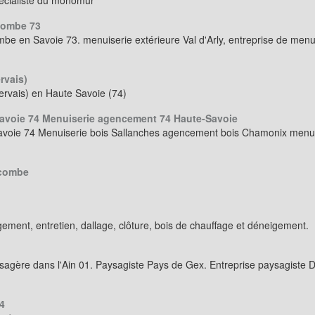
écialiste du monomur
combe 73
en Savoie 73. menuiserie extérieure Val d'Arly, entreprise de menuis
rvais)
ervais) en Haute Savoie (74)
avoie 74 Menuiserie agencement 74 Haute-Savoie
oie 74 Menuiserie bois Sallanches agencement bois Chamonix menuis
ecombe
ent, entretien, dallage, clôture, bois de chauffage et déneigement.
agère dans l'Ain 01. Paysagiste Pays de Gex. Entreprise paysagiste 
4